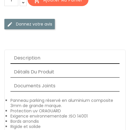

Donnez votre avis
edit
Description
Détails Du Produit
Documents Joints
Panneau parking réservé en aluminium composite
3mm de grande marque.
Protection uv ORAGUARD
Exigence environnementale :ISO 14001
Bords arrondis
Rigide et solide