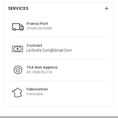
SERVICES

Franco Port
À Partir De 500€
Contact
La.girafe.com@gmail.com
TVA Non Applica.
Art. 293b Du CGI
Fabrication
Française