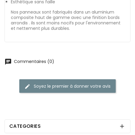
Esthétique sans faille
Nos panneaux sont fabriqués dans un aluminium
composite haut de gamme avec une finition bords
arrondis . ils sont moins nocifs pour l'environnement
et nettement plus durables.
chat
Commentaires (0)
Soyez le premier à donner votre avis
edit
CATEGORIES
