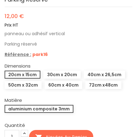
12,00 €
Prix HT
panneau ou adhésif vertical
Parking réservé
Référence :
park16
Dimensions
20cm x 15cm
30cm x 20cm
40cm x 26,5cm
50cm x 32cm
60cm x 40cm
72cm x48cm
Matière
aluminium composite 3mm
Quantité
Ajouter Au Panier