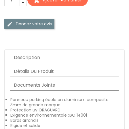

Donnez votre avis
edit
Description
Détails Du Produit
Documents Joints
Panneau parking école en aluminium composite
3mm de grande marque.
Protection uv ORAGUARD
Exigence environnementale :ISO 14001
Bords arrondis
Rigide et solide