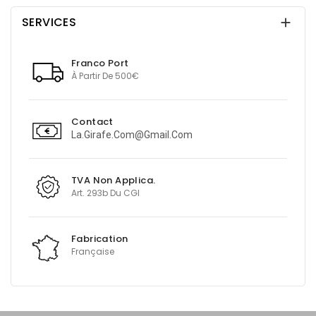
SERVICES

Franco Port
À Partir De 500€
Contact
La.girafe.com@gmail.com
TVA Non Applica.
Art. 293b Du CGI
Fabrication
Française