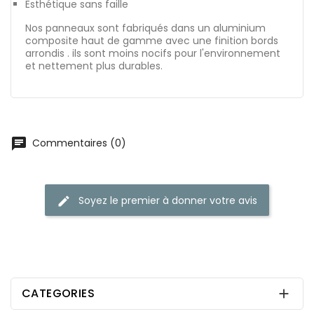
Esthétique sans faille
Nos panneaux sont fabriqués dans un aluminium
composite haut de gamme avec une finition bords
arrondis . ils sont moins nocifs pour l'environnement
et nettement plus durables.
chat
Commentaires (0)
Soyez le premier à donner votre avis
edit
CATEGORIES
