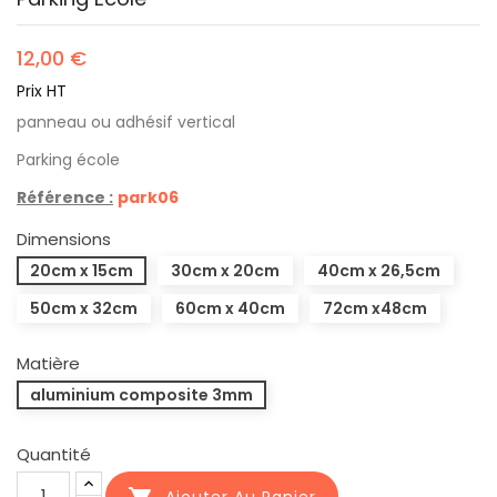
12,00 €
Prix HT
panneau ou adhésif vertical
Parking école
Référence :
park06
Dimensions
20cm x 15cm
30cm x 20cm
40cm x 26,5cm
50cm x 32cm
60cm x 40cm
72cm x48cm
Matière
aluminium composite 3mm
Quantité
Ajouter Au Panier