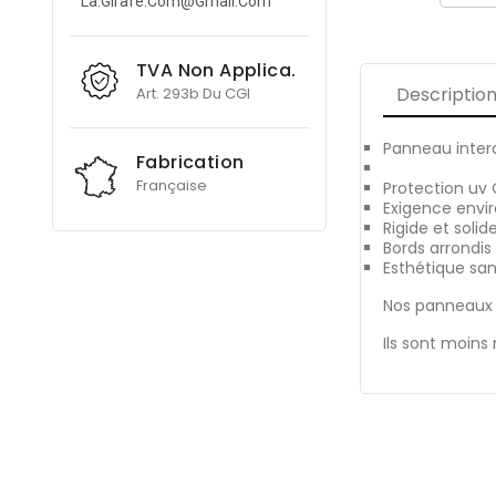
La.girafe.com@gmail.com
TVA Non Applica.
Descriptio
Art. 293b Du CGI
Panneau inter
Fabrication
Française
Protection u
Exigence envi
Rigide et solid
Bords arrondis
Esthétique san
Nos panneaux 
Ils sont moins