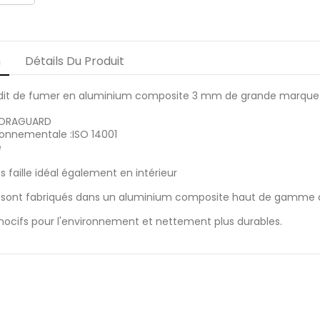
n
Détails Du Produit
dit de fumer en aluminium composite 3 mm de grande marque
v ORAGUARD
ronnementale :ISO 14001
e
s faille idéal également en intérieur
sont fabriqués dans un aluminium composite haut de gamme ave
 nocifs pour l'environnement et nettement plus durables.