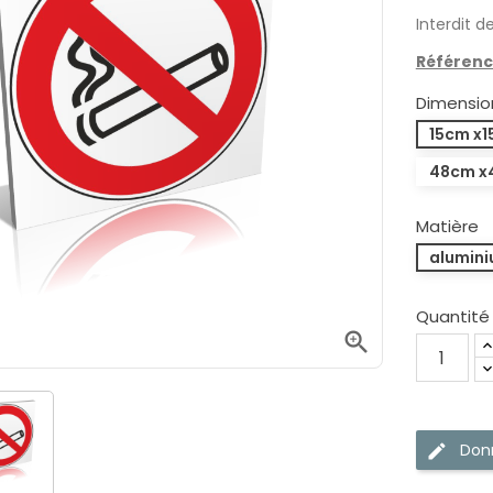
Interdit 
Référenc
Dimensio
15cm x
48cm x
Matière
alumin
Quantité

Donn
edit