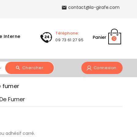
contact@la-girafe.com

Téléphone:
e Interne
Panier
0
09 73 61 27 95
Chercher
Connexion
e fumer
t De Fumer
u adhésif carré.