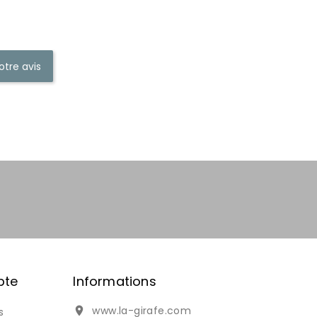
otre avis
pte
Informations
www.la-girafe.com

s