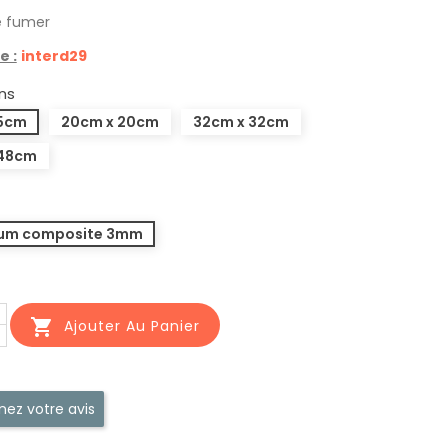
de fumer
e :
interd29
ns
15cm
20cm x 20cm
32cm x 32cm
48cm
ium composite 3mm

Ajouter Au Panier
ez votre avis