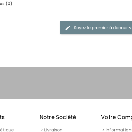
s (0)
Soyez le premier à donner v
edit
ts
Notre Société
Votre Com
létique
Livraison
Information