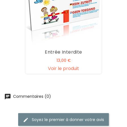
Entrée Interdite
Prix
13,00 €
Voir le produit
chat
Commentaires (0)
Soyez le premier à donner votre avis
edit