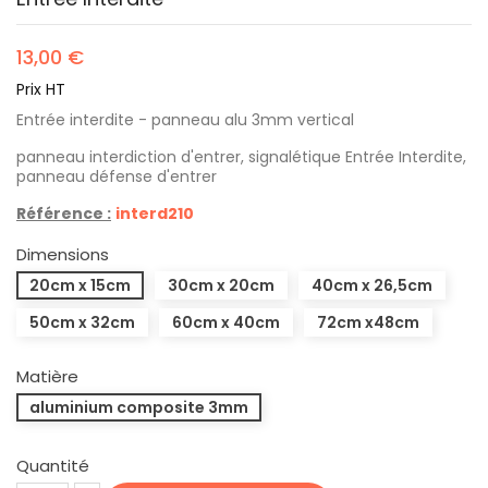
13,00 €
Prix HT
Entrée interdite - panneau alu 3mm vertical
panneau interdiction d'entrer,
signalétique Entrée Interdite,
panneau défense d'entrer
Référence :
interd210
Dimensions
20cm x 15cm
30cm x 20cm
40cm x 26,5cm
50cm x 32cm
60cm x 40cm
72cm x48cm
Matière
aluminium composite 3mm
Quantité