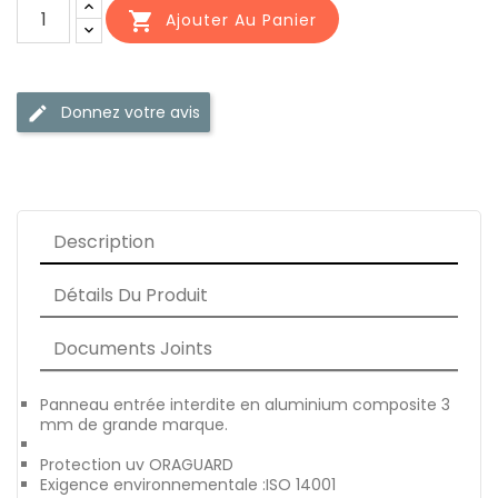

Ajouter Au Panier
Donnez votre avis
edit
Description
Détails Du Produit
Documents Joints
Panneau entrée interdite en aluminium composite 3
mm de grande marque.
Protection uv ORAGUARD
Exigence environnementale :ISO 14001