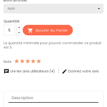
Bord arrondis
Quantité

Ajouter Au Panier
La quantité minimale pour pouvoir commander ce produit
est 5.
Note
chat
edit
Lire les avis utilisateurs (4)
Donnez votre avis
Description