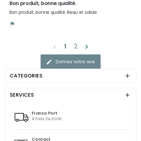
Bon produit, bonne qualité.
Bon produit, bonne qualité. Beau et solide
flag
1
2
chevron_left
chevron_right
Donnez votre avis
edit
CATEGORIES

SERVICES

Franco Port
À Partir De 500€
Contact