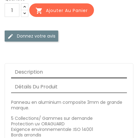

Ajouter Au Panier
Donnez votre avis
edit
Description
Détails Du Produit
Panneau en aluminium composite 3mm de grande
marque.
5 Collections/ Gammes sur demande
Protection uv ORAGUARD
Exigence environnementale :ISO 14001
Bords arrondis