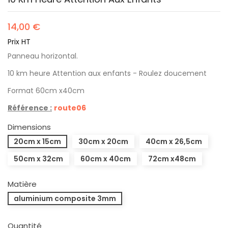
14,00 €
Prix HT
Panneau horizontal.
10 km heure Attention aux enfants - Roulez doucement
Format 60cm x40cm
Référence :
route06
Dimensions
20cm x 15cm
30cm x 20cm
40cm x 26,5cm
50cm x 32cm
60cm x 40cm
72cm x48cm
Matière
aluminium composite 3mm
Quantité