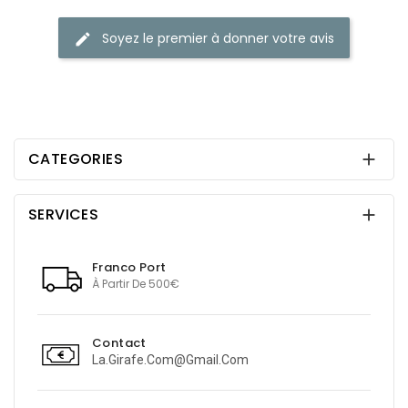
Soyez le premier à donner votre avis
edit
CATEGORIES

SERVICES

Franco Port
À Partir De 500€
Contact
La.girafe.com@gmail.com