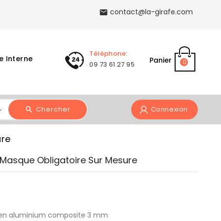
contact@la-girafe.com

Téléphone:
e Interne
Panier
0
09 73 61 27 95
Chercher
Connexion
ure
 Masque Obligatoire Sur Mesure
en aluminium composite 3 mm