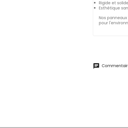
Rigide et solid
Esthétique sans
Nos panneaux 
pour l'enviro
chat
Commentaire