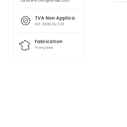
La.girafe.com@gmail.com
TVA Non Applica.
Art. 293b Du CGI
Fabrication
Française