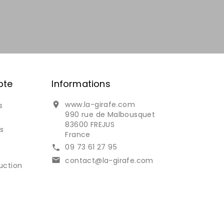
pte
Informations
www.la-girafe.com

s
990 rue de Malbousquet
83600 FREJUS
s
France
09 73 61 27 95

contact@la-girafe.com

uction