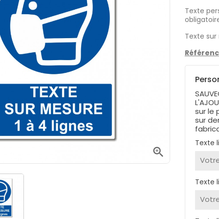
Texte per
obligatoir
Texte sur 
Référenc
Perso
SAUVE
L'AJOU
sur le
sur de
fabric
Texte l

Texte l