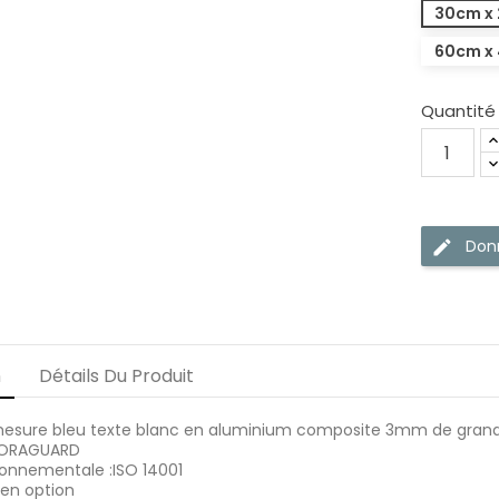
30cm x
60cm x
Quantité
Donn
edit
n
Détails Du Produit
esure bleu texte blanc en aluminium composite 3mm de gran
v ORAGUARD
ronnementale :ISO 14001
 en option