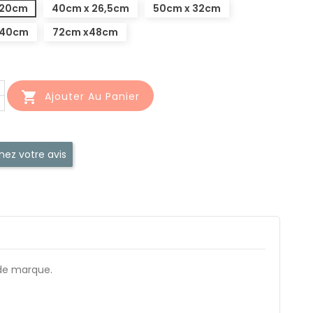
 20cm
40cm x 26,5cm
50cm x 32cm
 40cm
72cm x48cm

Ajouter Au Panier
ez votre avis
de marque.