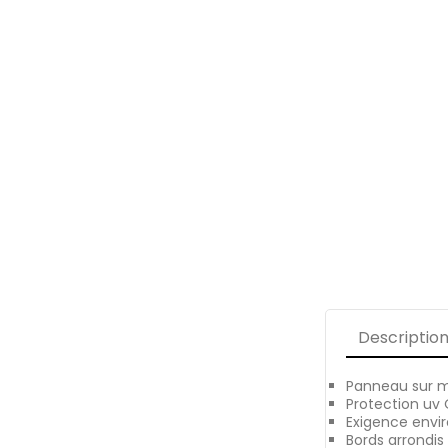
Descriptio
Panneau sur m
Protection u
Exigence envi
Bords arrondis