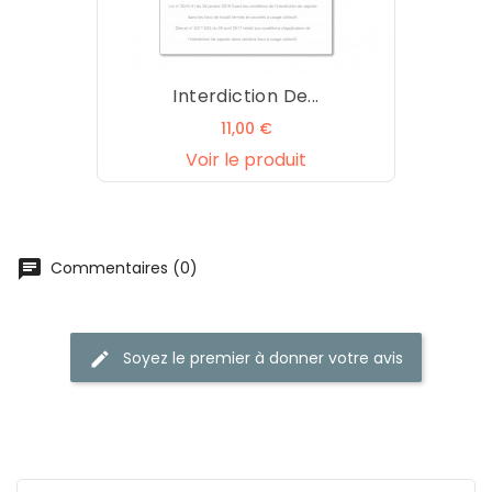
Interdiction De...
Prix
11,00 €
Voir le produit
chat
Commentaires (0)
Soyez le premier à donner votre avis
edit