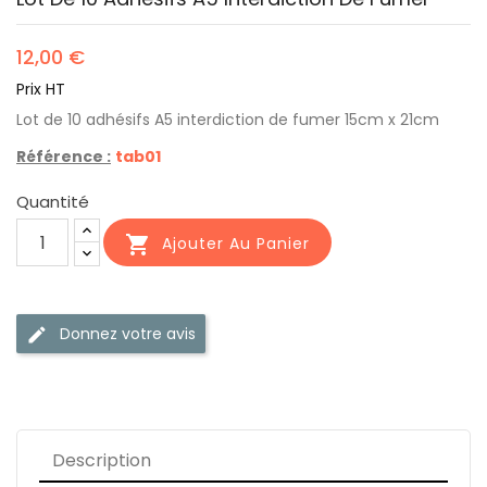
12,00 €
Prix HT
Lot de 10 adhésifs A5 interdiction de fumer 15cm x 21cm
Référence :
tab01
Quantité

Ajouter Au Panier
Donnez votre avis
edit
Description