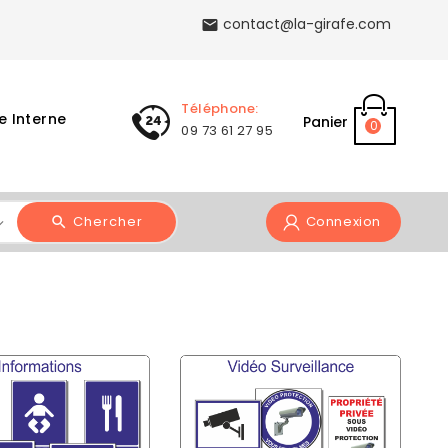
contact@la-girafe.com

Téléphone:
e Interne
Panier
0
09 73 61 27 95
Chercher
Connexion