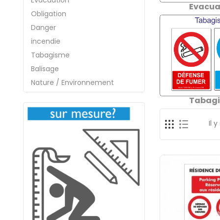
Evacuation
Evacua
Obligation
Danger
incendie
Tabagisme
Balisage
Nature / Environnement
Tabag
Il 