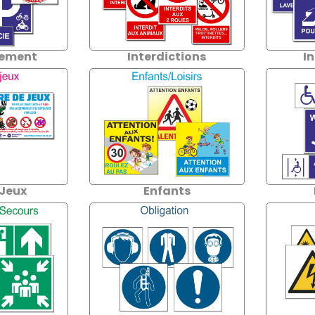
nement
Interdictions
I
 Jeux
Enfants