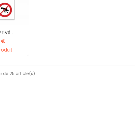
rivé...
Prix
0 €
roduit
 de 25 article(s)