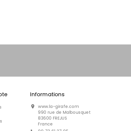
pte
Informations
www.la-girafe.com

s
990 rue de Malbousquet
83600 FREJUS
s
France