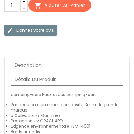

Ajouter Au Panier
Donnez votre avis
edit
Description
Détails Du Produit
camping-cars Eaux usées camping-cars
Panneau en aluminium composite 3mm de grande
marque.
5 Collections/ Gammes
Protection uv ORAGUARD
Exigence environnementale :ISO 14001
Bords arrondis